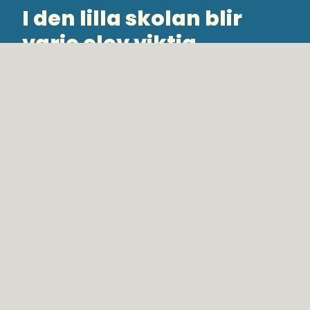
I den lilla skolan blir
varje elev viktig
Vår litenhet skapar trygghet och gemenskap.
Här blir du sedd och kan vara den du är.