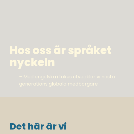
Hos oss är språket
nyckeln
– Med engelska i fokus utvecklar vi nästa
generations globala medborgare
Det här är vi